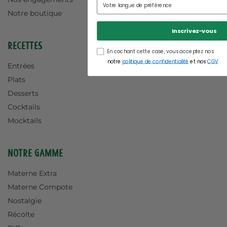
Notre boutique
Inscrivez-vous
Recettes
En cochant cette case, vous acceptez nos
notre
politique de confidentialité
et nos
CGV
Entrées
Plats
Desserts
Cocktails
Mocktails
Notre gamme
Materne Extra
Materne Compote
Nostalgie
Récolte