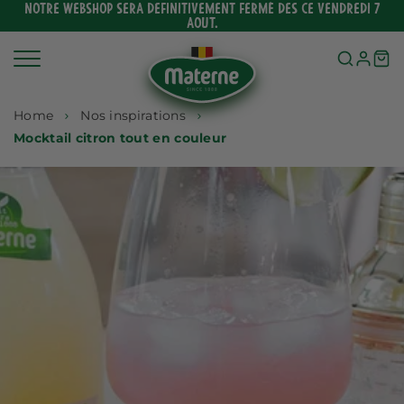
Ignorer
NOTRE WEBSHOP SERA DEFINITIVEMENT FERMÉ DES CE VENDREDI 7
AOUT.
et
passer
au
contenu
Home
Nos inspirations
Mocktail citron tout en couleur