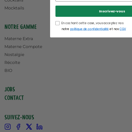
Cocktails
Mocktails
Inscrivez-vous
En cochant cette case, vous acceptez nos
Notre gamme
notre
politique de confidentialité
et nos
CGV
Materne Extra
Materne Compote
Nostalgie
Récolte
BIO
Jobs
Contact
Suivez-nous
Instagram
Facebook
X
Linkedin