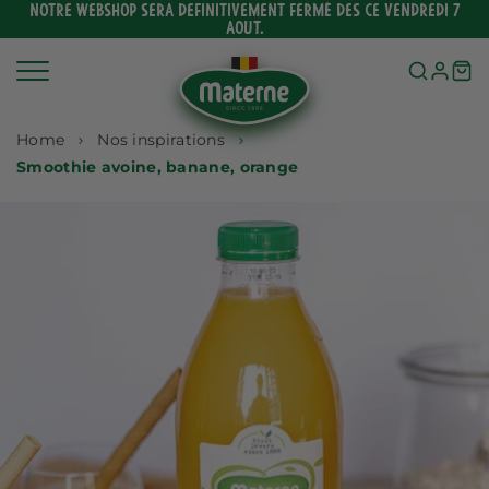
Ignorer
NOTRE WEBSHOP SERA DEFINITIVEMENT FERMÉ DES CE VENDREDI 7
AOUT.
et
passer
au
contenu
Home
Nos inspirations
Smoothie avoine, banane, orange