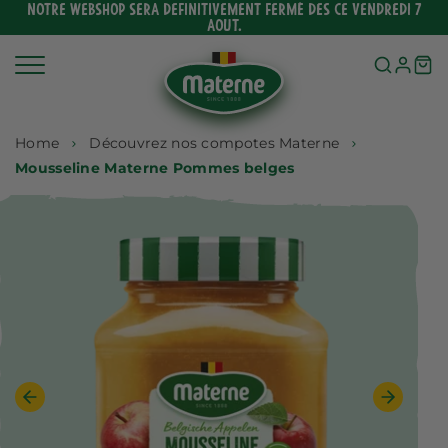
Ignorer
NOTRE WEBSHOP SERA DEFINITIVEMENT FERMÉ DES CE VENDREDI 7
AOUT.
et
passer
au
contenu
Home
Découvrez nos compotes Materne
Mousseline Materne Pommes belges