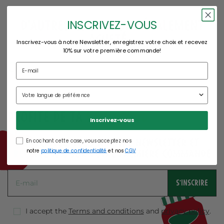
INSCRIVEZ-VOUS
d'autres clients ont également
acheté...
Inscrivez-vous à notre Newsletter, enregistrez votre choix et recevez
10% sur votre première commande!
réduction
Profite de ta
Inscrivez-vous
Inscrivez-vous à notre Newsletter et
En cochant cette case, vous acceptez nos
recevez 10% sur votre première commande
notre
politique de confidentialité
et nos
CGV
S'INSCRIRE
I accept the
Terms and conditions
and
privacy policy
.