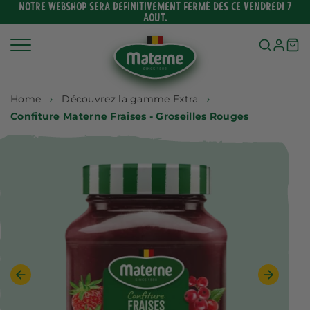
Ignorer
NOTRE WEBSHOP SERA DEFINITIVEMENT FERMÉ DES CE VENDREDI 7
AOUT.
et
passer
au
contenu
Home
Découvrez la gamme Extra
Confiture Materne Fraises - Groseilles Rouges