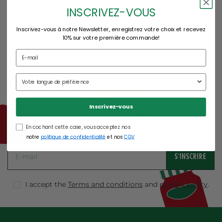
d'autres clients ont également
INSCRIVEZ-VOUS
acheté...
Inscrivez-vous à notre Newsletter, enregistrez votre choix et recevez
10% sur votre première commande!
réduction
Profite de ta
Inscrivez-vous
Inscrivez-vous à notre Newsletter et
recevez 10% sur votre première commande
En cochant cette case, vous acceptez nos
notre
politique de confidentialité
et nos
CGV
S'INSCRIRE
I accept the
Terms and conditions
and
privacy policy
.