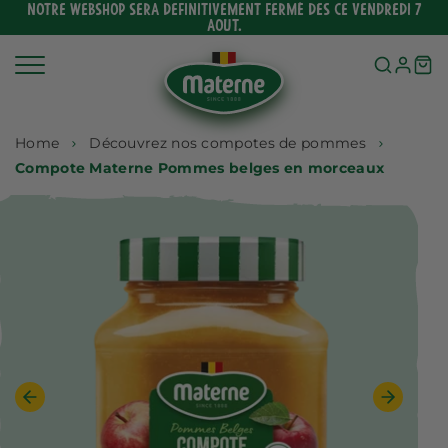
Ignorer
NOTRE WEBSHOP SERA DEFINITIVEMENT FERMÉ DES CE VENDREDI 7
AOUT.
et
passer
au
contenu
Home
Découvrez nos compotes de pommes
Compote Materne Pommes belges en morceaux