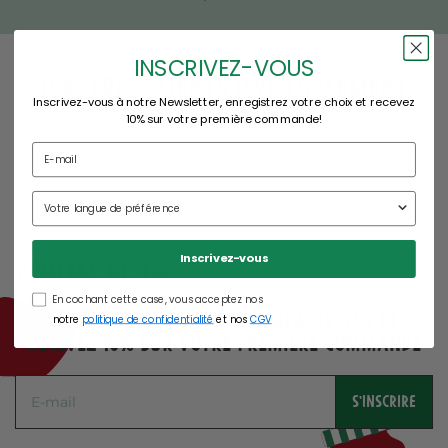
INSCRIVEZ-VOUS
d'autres clients ont également
Inscrivez-vous à notre Newsletter, enregistrez votre choix et recevez
acheté...
10% sur votre première commande!
réduction
Inscrivez-vous
Profite de ta
En cochant cette case, vous acceptez nos
Inscrivez-vous à notre Newsletter et
notre
politique de confidentialité
et nos
CGV
recevez 10% sur votre première commande
S'INSCRIRE