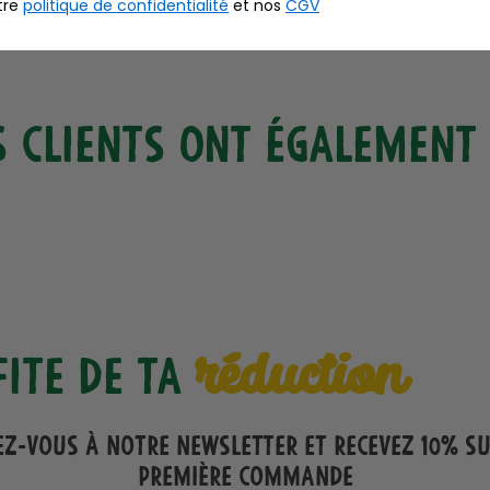
tre
politique de confidentialité
et nos
CGV
 clients ont également 
réduction
fite de ta
ez-vous à notre Newsletter et recevez 10% s
première commande