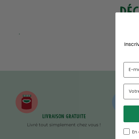
DÉC
Inscri
Livraison gratuite
Livré tout simplement chez vous !
Bancontac
En