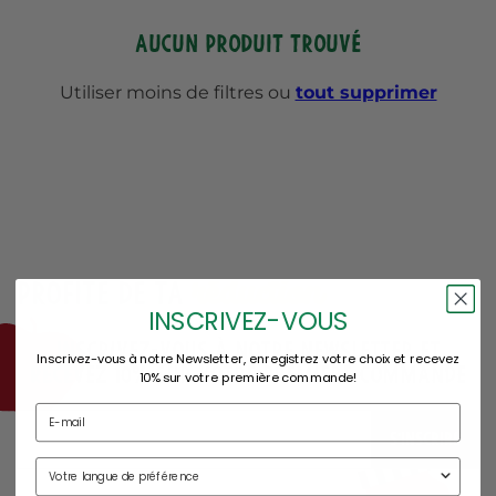
Aucun produit trouvé
Utiliser moins de filtres ou
tout supprimer
réduction
Profite de ta
INSCRIVEZ-VOUS
Inscrivez-vous à notre Newsletter et
Inscrivez-vous à notre Newsletter, enregistrez votre choix et recevez
recevez 10% sur votre première commande
10% sur votre première commande!
S'INSCRIRE