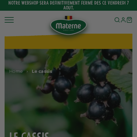
Ignorer
NOTRE WEBSHOP SERA DEFINITIVEMENT FERMÉ DES CE VENDREDI 7
AOUT.
et
passer
au
contenu
Home
Le cassis
Le cassis