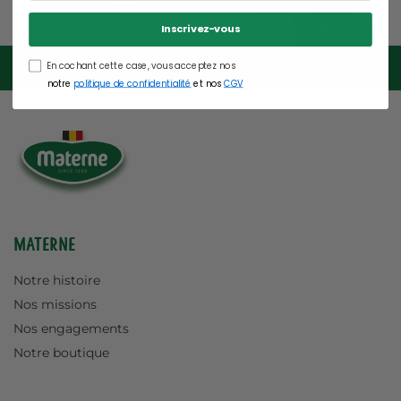
I accept the
Terms and conditions
and
privacy policy
.
Inscrivez-vous
En cochant cette case, vous acceptez nos
notre
politique de confidentialité
et nos
CGV
Materne
Notre histoire
Nos missions
Nos engagements
Notre boutique