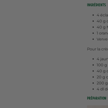
Ingrédients
4 écla
40 g 
40 g 
1 oran
Verve
Pour la cr
4 jau
100 g 
40 g d
20 g 
200 g
4 dl d
Préparation