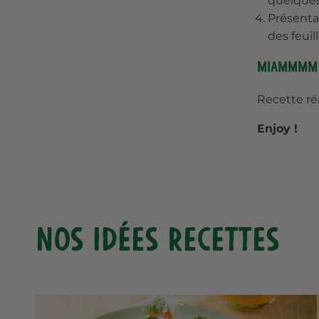
quelques
Présentat
des feuil
Miammmm
Recette ré
Enjoy !
Nos idées recettes