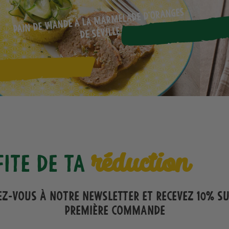
Pain de viande à la marmelade d’oranges
de Séville
réduction
fite de ta
ez-vous à notre Newsletter et recevez 10% s
première commande