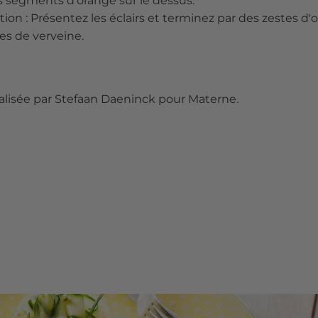
 segments d'orange sur le dessus.
ion : Présentez les éclairs et terminez par des zestes d'
les de verveine.
alisée par Stefaan Daeninck pour Materne.