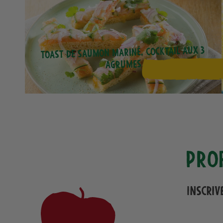
Toast de saumon mariné, cocktail aux 3
agrumes
Pro
Inscriv