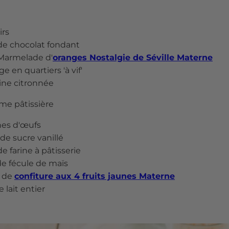
irs
de chocolat fondant
Marmelade d'
oranges Nostalgie de Séville Materne
ge en quartiers 'à vif'
ine citronnée
ème pâtissière
nes d'œufs
de sucre vanillé
e farine à pâtisserie
de fécule de maïs
 de
confiture aux 4 fruits jaunes Materne
e lait entier