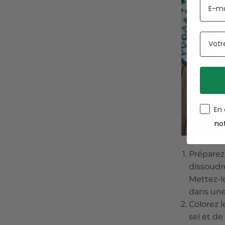
En
no
Préparez l
dissoudr
Mettez-le
dans une 
Colorez l
sel et de