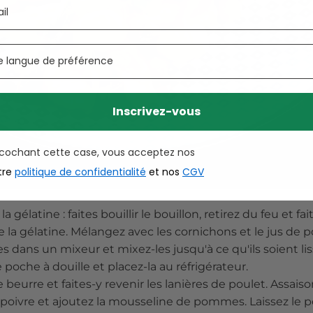
Inscrivez-vous
 cochant cette case, vous acceptez nos
tre
politique de confidentialité
et nos
CGV
a gélatine : faites bouillir le bouillon, retirez du feu et fai
e la gélatine. Mélangez avec les cornichons et le jus de
s dans un mixeur et mixez-les jusqu'à ce qu'ils soient lis
poche à douille et placez-la au réfrigérateur.
e beurre et faites-y revenir les lanières de poulet. Assai
 poivre et ajoutez la mousseline de pommes. Laissez le p