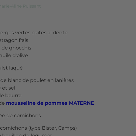
arie-Aline Puissant
perges vertes cuites al dente
stragon frais
 de gnocchis
'huile d'olive
ulet laqué
 de blanc de poulet en lanières
 et sel
de beurre
 de
mousseline de pommes MATERNE
lée de cornichons
 cornichons (type Bister, Camps)
de bouillon de légumes