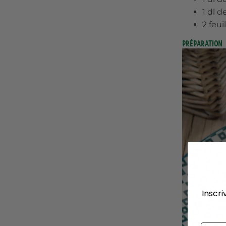
1 dl d
2 feui
Préparation
Inscri