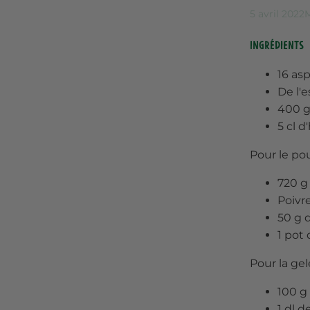
5 avril 2022
M
Ingrédients
16 as
De l'e
400 g
5 cl d
Pour le po
720 g
Poivre
50 g 
1 pot
Pour la ge
100 g
1 dl 