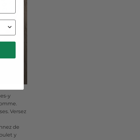
tes-y
 pomme.
ses. Versez
sonnez de
oulet y