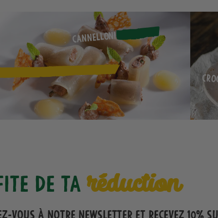
Cannelloni
Cro
réduction
fite de ta
ez-vous à notre Newsletter et recevez 10% s