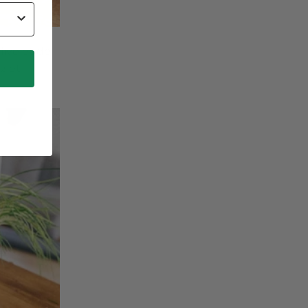
live et de
z et