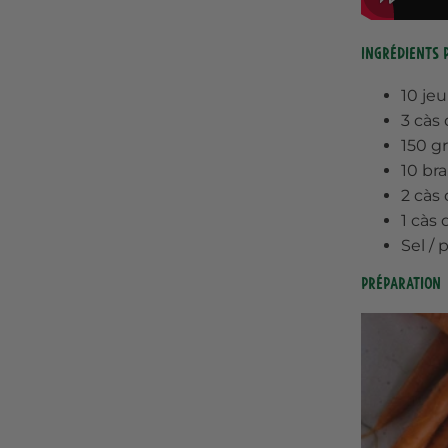
Ingrédients 
10 je
3 càs
150 g
10 br
2 càs
1 càs 
Sel / 
Préparation