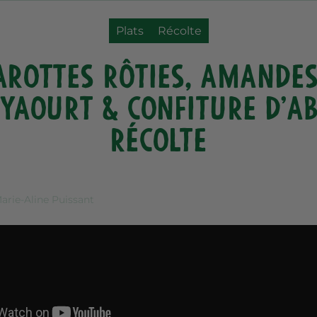
Plats
Récolte
arottes rôties, amandes 
yaourt & confiture d’a
Récolte
arie-Aline Puissant