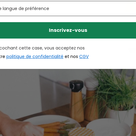
venir les carottes dans une poêle avec un trait d’huile d’o
Inscrivez-vous
ure d’abricot pendant 3-4 min pour bien les enrober. Sale
 cochant cette case, vous acceptez nos
tre
politique de confidentialité
et nos
CGV