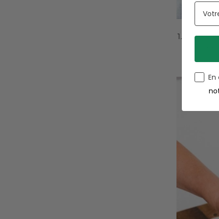
Faites re
la confit
poivrez.
En
no