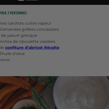
pour 2 personnes
unes carottes cuites vapeur
 d’amandes grillées concassées
r de yaourt grecque
anches de ciboulette ciselées
 de
confiture d’abricot Récolte
d’huile d’olive
poivre