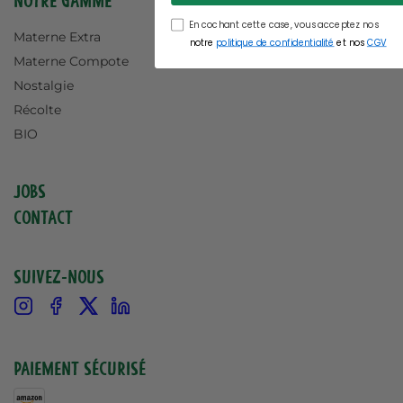
Notre gamme
En cochant cette case, vous acceptez nos
Materne Extra
notre
politique de confidentialité
et nos
CGV
Materne Compote
Nostalgie
Récolte
BIO
Jobs
Contact
Suivez-nous
Instagram
Facebook
X
Linkedin
Paiement sécurisé