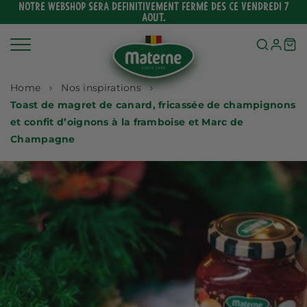
Ignorer
NOTRE WEBSHOP SERA DEFINITIVEMENT FERMÉ DES CE VENDREDI 7
AOUT.
et
passer
au
contenu
Home
Nos inspirations
Toast de magret de canard, fricassée de champignons
et confit d’oignons à la framboise et Marc de
Champagne