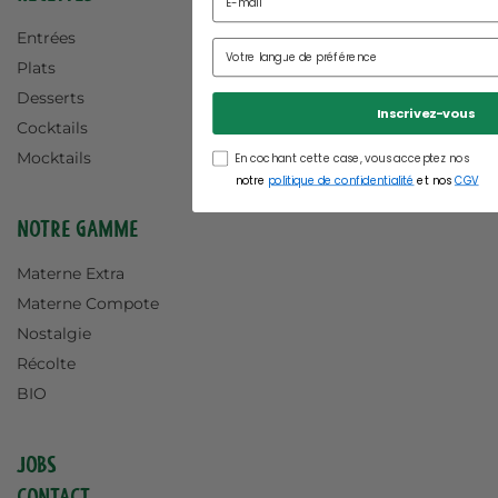
Entrées
Plats
Desserts
Inscrivez-vous
Cocktails
Mocktails
En cochant cette case, vous acceptez nos
notre
politique de confidentialité
et nos
CGV
Notre gamme
Materne Extra
Materne Compote
Nostalgie
Récolte
BIO
Jobs
Contact