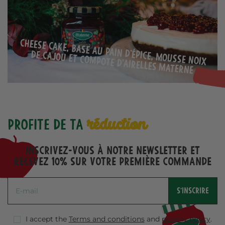
Cheese cake, base au pain d’épice, mousse noix
de cajou et compote d’Airelles Materne
réduction
Profite de ta
Inscrivez-vous à notre Newsletter et
recevez 10% sur votre première commande
S'INSCRIRE
I accept the
Terms and conditions
and
privacy policy
.