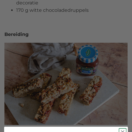
decoratie
170 g witte chocoladedruppels
Bereiding