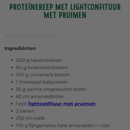
Proteïnereep met lightconfituur
met pruimen
15 april 2024
Amélie Pornel
Ingrediënten
200 g havervlokken
60 g boekweitvlokken
100 g universele bloem
1 theelepel bakpoeder
55 g zachte ongezouten boter
60 ml amandelboter
1 pot
lightconfituur met pruimen
2 eieren
250 ml melk
170 g fijngehakte hele amandelen + voor