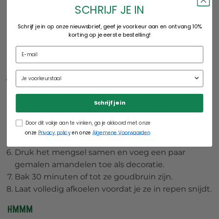
Verwarm de oven voor op 180 °C.
SCHRIJF JE IN
Bekleed een bakplaat met bakpapier en laat het
Schrijf je in op onze nieuwsbrief, geef je voorkeur aan en ontvang 10%
aan twee kanten overlappen.
korting op je eerste bestelling!
Meng alle vochtige ingrediënten in een kom en
voeg daarna één voor één de droge ingrediënten
toe.
Verdeel de helft van het mengsel over de
bakplaat en druk lichtjes aan om het oppervlak
gelijkmatig te maken.
Schrijf je in
Bestrijk met een royale laag lightconfituur met
Door dit vakje aan te vinken, ga je akkoord met onze
pruimen en bestrijk vervolgens met het
onze
Privacy policy
en onze
Algemene Voorwaarden
resterende mengsel.
Druk het mengsel samen en voeg een paar
gemalen amandelen toe als decoratie.
Bak 30 minuten of tot ze goudbruin zijn.
Laat volledig afkoelen voordat je ze in repen snijdt.
Hm
mm