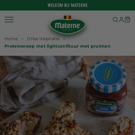
Meteen
Welkom bij Materne
naar
de
content
Home
Onze inspiratie
Proteïnereep met lightconfituur met pruimen