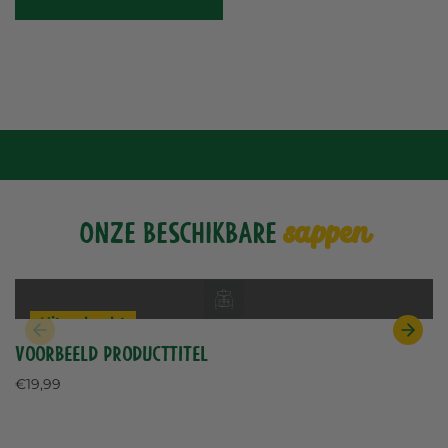
sappen
Onze beschikbare
Uitverkocht
Voorbeeld producttitel
Normale
€19,99
prijs