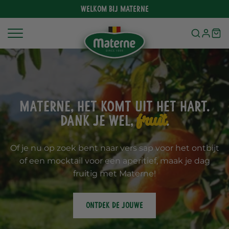
Meteen
Welkom bij Materne
naar
de
content
Materne, het komt uit het hart.
fruit
Dank je wel,
.
Of je nu op zoek bent naar vers sap voor het ontbijt
of een mocktail voor een aperitief, maak je dag
fruitig met Materne!
ONTDEK DE JOUWE