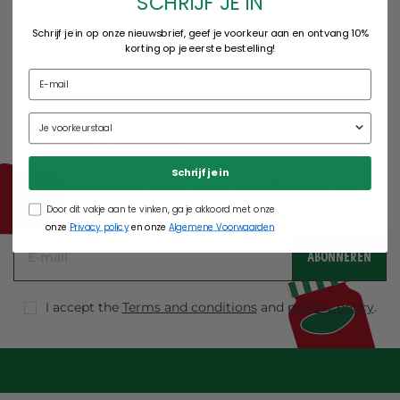
Andere klanten kochten ook ...
SCHRIJF JE IN
Schrijf je in op onze nieuwsbrief, geef je voorkeur aan en ontvang 10%
korting op je eerste bestelling!
korting
Profiteer van je
Schrijf je in
Meld je aan voor onze nieuwsbrief en
ontvang 10% korting op je eerste bestelling
Door dit vakje aan te vinken, ga je akkoord met onze
onze
Privacy policy
en onze
Algemene Voorwaarden
ABONNEREN
I accept the
Terms and conditions
and
privacy policy
.