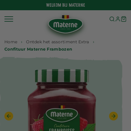
Meteen
Welkom bij Materne
naar
de
content
Home
Ontdek het assortiment Extra
Confituur Materne Frambozen