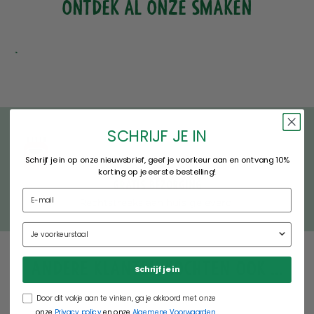
ONTDEK AL ONZE SMAKEN
SCHRIJF JE IN
Schrijf je in op onze nieuwsbrief, geef je voorkeur aan en ontvang 10%
korting op je eerste bestelling!
Gratis bezorging
Rechtstreeks aan huis geleverd!
Andere klanten kochten ook ...
Schrijf je in
Door dit vakje aan te vinken, ga je akkoord met onze
onze
Privacy policy
en onze
Algemene Voorwaarden