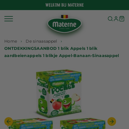
Meteen
Welkom bij Materne
naar
de
content
Home
De sinaasappel
ONTDEKKINGSAANBOD 1 blik Appels 1 blik
aardbeienappels 1 blikje Appel-Banaan-Sinaasappel