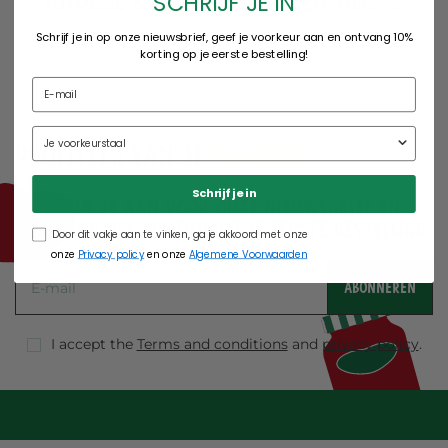
Andere klanten kochten ook ...
SCHRIJF JE IN
Schrijf je in op onze nieuwsbrief, geef je voorkeur aan en ontvang 10%
korting op je eerste bestelling!
korting
Profiteer van je
Schrijf je in
Meld je aan voor onze nieuwsbrief en
ontvang 10% korting op je eerste bestelling
Door dit vakje aan te vinken, ga je akkoord met onze
onze
Privacy policy
en onze
Algemene Voorwaarden
ABONNEREN
I accept the
Terms and conditions
and
privacy policy
.