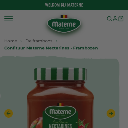
Meteen
Welkom bij Materne
naar
de
content
Home
De framboos
Confituur Materne Nectarines - Frambozen