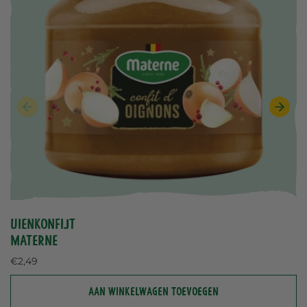
Uienkonfijt
Materne
Normale
€2,49
prijs
AAN WINKELWAGEN TOEVOEGEN