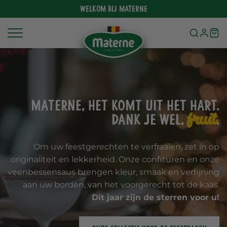
Meteen
Welkom bij Materne
naar
de
content
Materne, het komt uit het hart.
fruit
Dank je wel,
.
Om uw feestgerechten te verfraaien, zet in op
originaliteit en lekkerheid. Onze confituren en onze
veenbessensaus brengen kleur, smaak en verfijning
aan uw borden, van het voorgerecht tot de kaas.
Dit jaar zijn de sterren voor u!