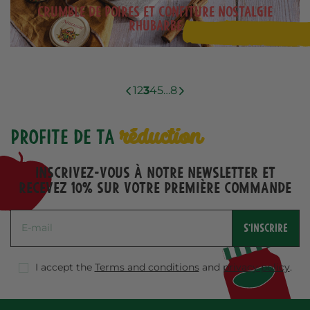
Crumble de poires et confiture Nostalgie
Rhubarbe
1
2
3
4
5
…
8
réduction
Profite de ta
Inscrivez-vous à notre Newsletter et
recevez 10% sur votre première commande
S'INSCRIRE
I accept the
Terms and conditions
and
privacy policy
.