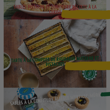
Sablés pistache et confiture Récolte à la
cerise
Tarte à la compote de rhubarbe Materne et
pistaches
Sablés à la confiture allégée myrtille-mûre