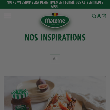
Ignorer
NOTRE WEBSHOP SERA DEFINITIVEMENT FERMÉ DES CE VENDREDI 7
AOUT.
et
passer
au
contenu
Nos inspirations
All