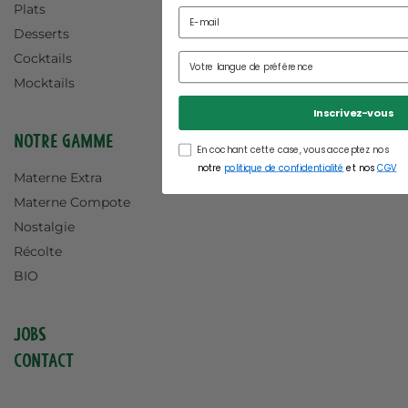
Plats
Desserts
Cocktails
Mocktails
Inscrivez-vous
Notre gamme
En cochant cette case, vous acceptez nos
notre
politique de confidentialité
et nos
CGV
Materne Extra
Materne Compote
Nostalgie
Récolte
BIO
Jobs
Contact