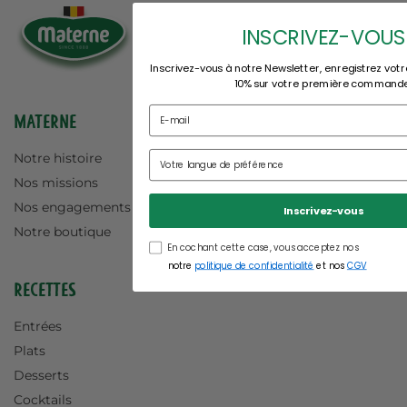
INSCRIVEZ-VOUS
Inscrivez-vous à notre Newsletter, enregistrez votr
10% sur votre première command
Materne
Notre histoire
Nos missions
Nos engagements
Inscrivez-vous
Notre boutique
En cochant cette case, vous acceptez nos
notre
politique de confidentialité
et nos
CGV
Recettes
Entrées
Plats
Desserts
Cocktails