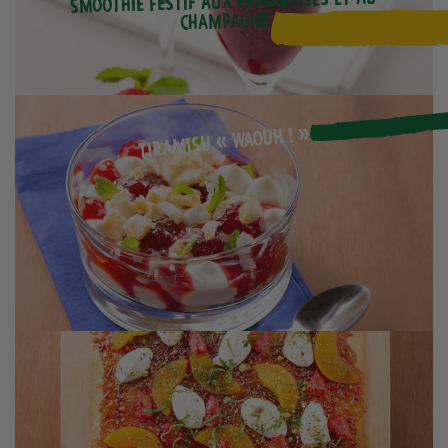
Smoothie festif aux framboises et au
champagne
Tiramisu « Waouh ! »