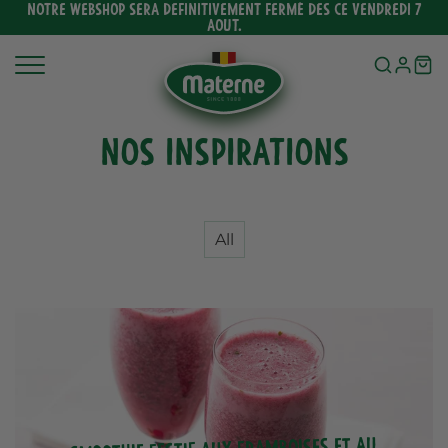
Ignorer
NOTRE WEBSHOP SERA DEFINITIVEMENT FERMÉ DES CE VENDREDI 7
AOUT.
et
passer
au
contenu
Nos inspirations
All