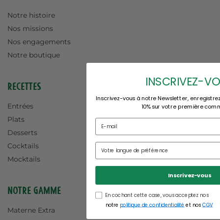
Notre histoire
Nos missions
Nos engagements
Notre boutique
INSCRIVEZ-V
Recettes
Inscrivez-vous à notre Newsletter, enregistre
Entrées
10% sur votre première com
Plats
Desserts
Cocktails
Mocktails
Inscrivez-vous
Notre gamme
En cochant cette case, vous acceptez nos
notre
politique de confidentialité
et nos
CGV
Materne Extra