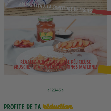
Bruschetta à la confiture de figues
Régalez-vous avec cette délicieuse
bruschetta à la gelée de coings Materne!
1
2
3
4
5
réduction
Profite de ta