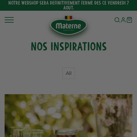
Ignorer
NOTRE WEBSHOP SERA DEFINITIVEMENT FERMÉ DES CE VENDREDI 7
AOUT.
et
passer
au
contenu
Nos inspirations
All