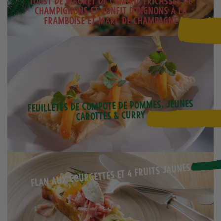
Toast de magret de canard, fricassée de
champignons et confit d’oignons à la
framboise et Marc de Champagne
Feuilletés de compote de pommes, jeunes
carottes & curry
Flan aux courgettes et 4 fruits jaunes