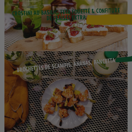
Crostini au basilic, feta fouetté & confiture
de fraises extra
Brochettes de scampis, ananas, pancetta