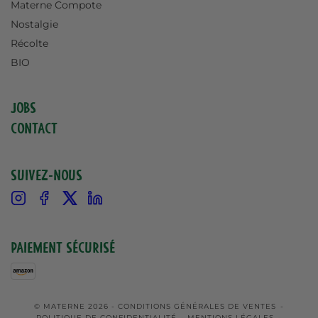
Materne Compote
Nostalgie
Récolte
BIO
Jobs
Contact
Suivez-nous
Instagram
Facebook
X
Linkedin
Paiement sécurisé
© MATERNE 2026 -
CONDITIONS GÉNÉRALES DE VENTES
-
POLITIQUE DE CONFIDENTIALITÉ
-
MENTIONS LÉGALES
-